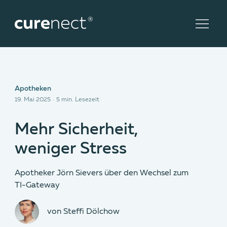
Naviga
Apotheken
19. Mai 2025
·
5
min. Lesezeit
Mehr Sicherheit,
weniger Stress
Apotheker Jörn Sievers über den Wechsel zum
TI-Gateway
von Steffi Dölchow